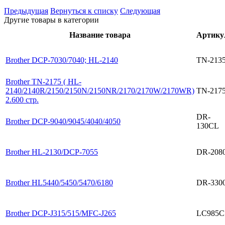
Предыдущая
Вернуться к списку
Следующая
Другие товары в категории
Название товара
Артику
Brother DCP-7030/7040; HL-2140
TN-213
Brother TN-2175 ( HL-
2140/2140R/2150/2150N/2150NR/2170/2170W/2170WR)
TN-217
2.600 стр.
DR-
Brother DCP-9040/9045/4040/4050
130CL
Brother HL-2130/DCP-7055
DR-208
Brother HL5440/5450/5470/6180
DR-330
Brother DCP-J315/515/MFC-J265
LC985C