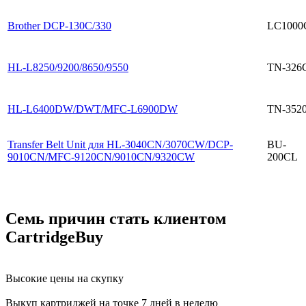
Brother DCP-130C/330
LC1000
HL-L8250/9200/8650/9550
TN-326
HL-L6400DW/DWT/MFC-L6900DW
TN-352
Transfer Belt Unit для HL-3040CN/3070CW/DCP-
BU-
9010CN/MFC-9120CN/9010CN/9320CW
200CL
Семь причин стать клиентом
CartridgeBuy
Высокие цены на скупку
Выкуп картриджей на точке 7 дней в неделю