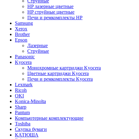
Струйные
HP лазерные цветные
HP струйные цветные
Печи и ремкомплекты HP
Samsung
Xerox
Brother
Epson
Лазерные
Струйные
Panasonic
Kyocera
Монохромные картриджи Kyocera
Цветные картриджи Kyocera
Печи и ремкомплекты Kyocera
Lexmark
Ricoh
OKI
Konica-Minolta
Sharp
Pantum
Компьютерные комплектующие
Toshiba
Скупка бумаги
КАТЮША