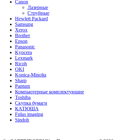
Canon
Лазерные
Струйные
Hewlett Packard
Samsung
Xerox
Brother
Epson
Panasonic
Kyocera
Lexmark
Ricoh
OKI
Konica-Minolta
Sharp
Pantum
Компьютерные комплектующие
Toshiba
Скупка бумаги
КАТЮША
Fplus imaging
Sindoh