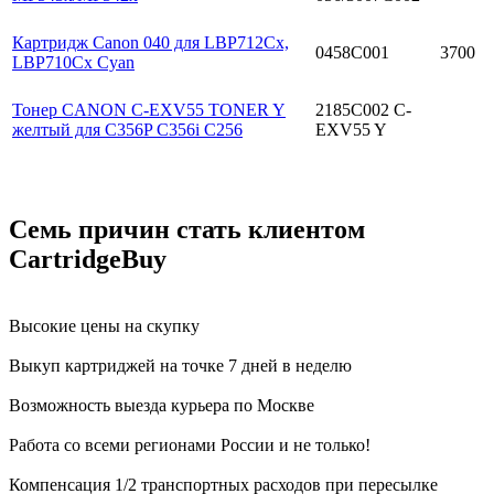
Картридж Canon 040 для LBP712Cx,
0458C001
3700
LBP710Cx Cyan
Тонер CANON C-EXV55 TONER Y
2185C002 C-
желтый для C356P C356i C256
EXV55 Y
Семь причин стать клиентом
CartridgeBuy
Высокие цены на скупку
Выкуп картриджей на точке 7 дней в неделю
Возможность выезда курьера по Москве
Работа со всеми регионами России и не только!
Компенсация 1/2 транспортных расходов при пересылке