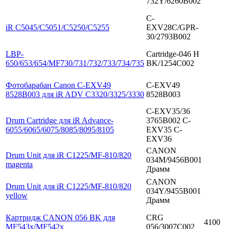
732Y/6260B002
C-
iR C5045/C5051/C5250/C5255
EXV28C/GPR-
30/2793B002
LBP-
Cartridge-046 H
650/653/654/MF730/731/732/733/734/735
BK/1254C002
Фотобарабан Canon C-EXV49
C-EXV49
8528B003 для iR ADV C3320/3325/3330
8528B003
C-EXV35/36
Drum Cartridge для iR Advance-
3765B002 C-
6055/6065/6075/8085/8095/8105
EXV35 C-
EXV36
CANON
Drum Unit для iR C1225/MF-810/820
034M/9456B001
magenta
Драмм
CANON
Drum Unit для iR C1225/MF-810/820
034Y/9455B001
yellow
Драмм
Картридж CANON 056 BK для
CRG
4100
MF543x/MF542x
056/3007C002