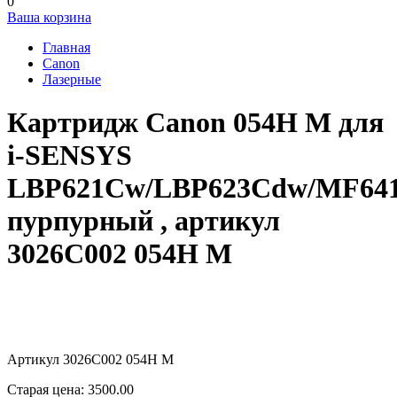
0
Ваша корзина
Главная
Canon
Лазерные
Картридж Canon 054H M для
i-SENSYS
LBP621Cw/LBP623Cdw/MF64
пурпурный , артикул
3026C002 054H M
Артикул 3026C002 054H M
Старая цена:
3500.00