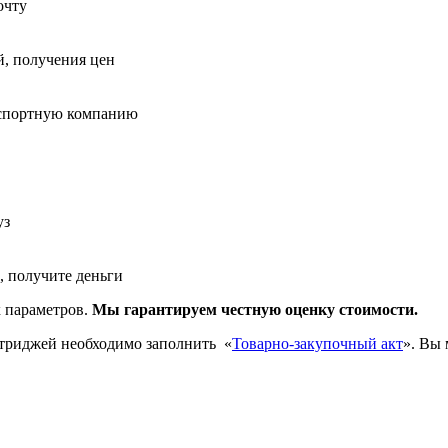
очту
й, получения цен
нспортную компанию
уз
, получите деньги
х параметров.
Мы гарантируем честную оценку стоимости.
ртриджей необходимо заполнить
«
Товарно-закупочный акт
». Вы 