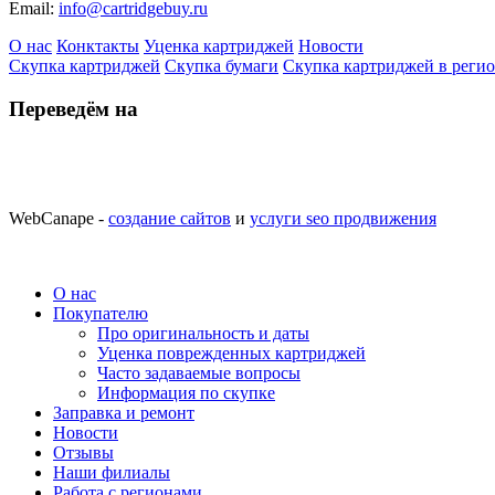
Email:
info@cartridgebuy.ru
О нас
Конктакты
Уценка картриджей
Новости
Скупка картриджей
Скупка бумаги
Скупка картриджей в реги
Переведём на
WebCanape -
создание сайтов
и
услуги seo продвижения
О нас
Покупателю
Про оригинальность и даты
Уценка поврежденных картриджей
Часто задаваемые вопросы
Информация по скупке
Заправка и ремонт
Новости
Отзывы
Наши филиалы
Работа с регионами