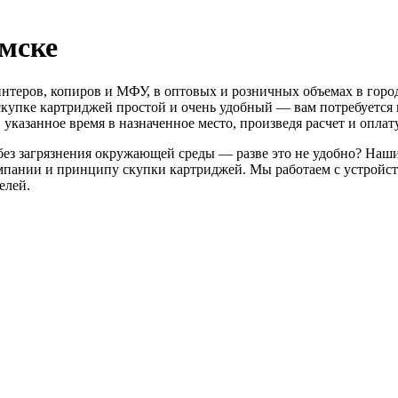
мске
интеров, копиров и МФУ, в оптовых и розничных объемах в гор
скупке картриджей простой и очень удобный — вам потребуется в
 указанное время в назначенное место, произведя расчет и оплату
без загрязнения окружающей среды — разве это не удобно? Наш
пании и принципу скупки картриджей. Мы работаем с устройст
елей.