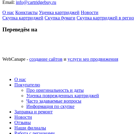
Email:
info@cartridgebuy.ru
О нас
Конктакты
Уценка картриджей
Новости
Скупка картриджей
Скупка бумаги
Скупка картриджей в реги
Переведём на
WebCanape -
создание сайтов
и
услуги seo продвижения
О нас
Покупателю
Про оригинальность и даты
Уценка поврежденных картриджей
Часто задаваемые вопросы
Информация по скупке
Заправка и ремонт
Новости
Отзывы
Наши филиалы
Работа с регионами