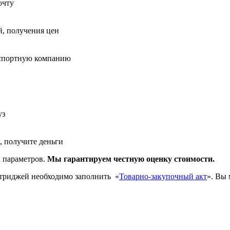
очту
й, получения цен
нспортную компанию
уз
, получите деньги
х параметров.
Мы гарантируем честную оценку стоимости.
ртриджей необходимо заполнить
«
Товарно-закупочный акт
». Вы 