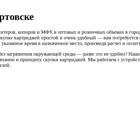
ртовске
интеров, копиров и МФУ, в оптовых и розничных объемах в гор
скупке картриджей простой и очень удобный — вам потребуется в
 указанное время в назначенное место, произведя расчет и оплату
без загрязнения окружающей среды — разве это не удобно? Наш
пании и принципу скупки картриджей. Мы работаем с устройст
елей.