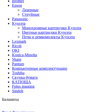
Brother
Epson
Лазерные
Струйные
Panasonic
Kyocera
Монохромные картриджи Kyocera
Цветные картриджи Kyocera
Печи и ремкомплекты Kyocera
Lexmark
Ricoh
OKI
Konica-Minolta
Sharp
Pantum
Компьютерные комплектующие
Toshiba
Скупка бумаги
КАТЮША
Fplus imaging
Sindoh
Балашиха