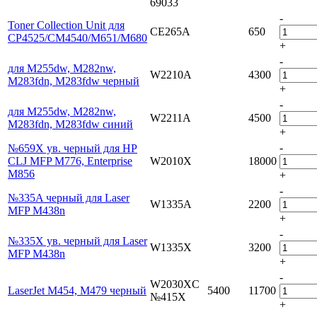
69033
-
Toner Collection Unit для
CE265A
650
CP4525/CM4540/M651/M680
+
-
для M255dw, M282nw,
W2210A
4300
M283fdn, M283fdw черный
+
-
для M255dw, M282nw,
W2211A
4500
M283fdn, M283fdw синий
+
-
№659X ув. черный для HP
CLJ MFP M776, Enterprise
W2010X
18000
M856
+
-
№335A черный для Laser
W1335A
2200
MFP M438n
+
-
№335X ув. черный для Laser
W1335X
3200
MFP M438n
+
-
W2030XC
LaserJet M454, M479 черный
5400
11700
№415X
+