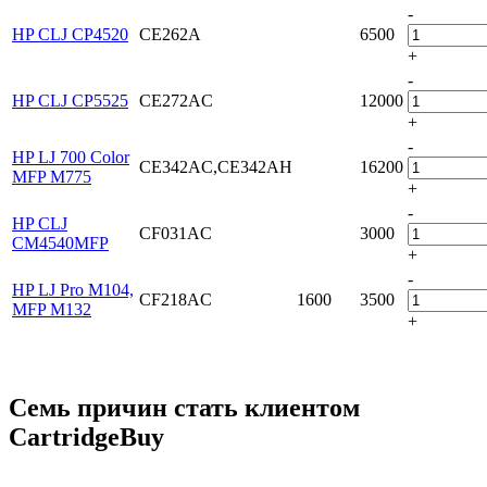
-
HP CLJ CP4520
CE262A
6500
+
-
HP CLJ CP5525
CE272AC
12000
+
-
HP LJ 700 Color
CE342AC,CE342AH
16200
MFP M775
+
-
HP CLJ
CF031AC
3000
CM4540MFP
+
-
HP LJ Pro M104,
CF218AC
1600
3500
MFP M132
+
Семь причин стать клиентом
CartridgeBuy