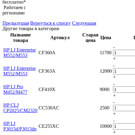
бесплатно*
Работаем с
регионами
Предыдущая
Вернуться к списку
Следующая
Другие товары в категории
Название
Старая
Артикул
Цена
товара
цена
-
HP LJ Enterprise
CF360A
11700
M552/M553
+
-
HP LJ Enterprise
CF363A
12000
M552/M553
+
-
HP LJ Pro
CF410X
9000
M452/M477
+
-
HP CLJ
CC530AC
2500
CP2025/CM2320
+
-
HP LJ
CE255XC
10000
P3015d/P3015dn
+