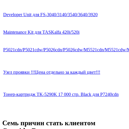
Developer Unit для FS-3040/3140/3540/3640/3920
Maintenance Kit для TASKalfa 420i/520i
P5021cdn/P5021cdw/P5026cdn/P5026cdw/M5521cdn/M5521cdw
Узел проявки !!!Цена отдельно за каждый цвет!!!
Тонер-картридж TK-5290K 17 000 стр. Black для P7240cdn
Семь причин стать клиентом