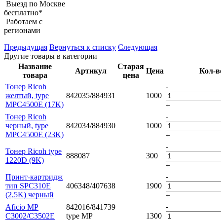
Выезд по Москве
бесплатно*
Работаем с
регионами
Предыдущая
Вернуться к списку
Следующая
Другие товары в категории
Название
Старая
Артикул
Цена
Кол-в
товара
цена
-
Тонер Ricoh
желтый, type
842035/884931
1000
MPC4500E (17K)
+
-
Тонер Ricoh
черный, type
842034/884930
1000
MPC4500E (23K)
+
-
Тонер Ricoh tуре
888087
300
1220D (9K)
+
-
Принт-картридж
тип SPC310E
406348/407638
1900
(2,5K) черный
+
-
Aficio MP
842016/841739
C3002/C3502E
type MP
1300