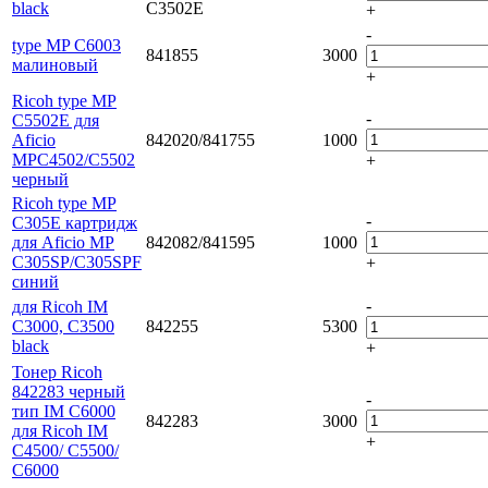
black
C3502E
+
-
type MP C6003
841855
3000
малиновый
+
Ricoh type MP
-
C5502E для
Aficio
842020/841755
1000
MPC4502/C5502
+
черный
Ricoh type MP
-
C305E картридж
для Aficio MP
842082/841595
1000
C305SP/C305SPF
+
синий
-
для Ricoh IM
C3000, C3500
842255
5300
black
+
Тонер Ricoh
842283 черный
-
тип IM C6000
842283
3000
для Ricoh IM
+
C4500/ C5500/
C6000